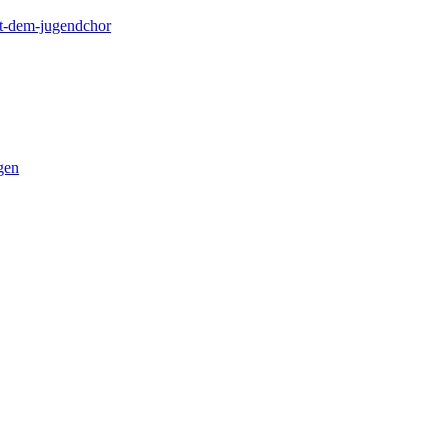
it-dem-jugendchor
gen